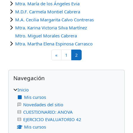
Mtra. María de los Ángeles Evia
M.D.F. Carmela Montiel Cabrera
M.A. Cecilia Margarita Calvo Contreras
Mtra. Karina Victoria Silva Martínez
Mtro. Miguel Morales Cabrera
Mtra. Martha Elena Espinosa Carrasco
Página anterior
Página 1
Página 2
«
1
2
Bloques
Omitir Navegación
Navegación
Inicio
Mis cursos
Novedades del sitio
CUESTIONARIO: ANOVA
EJERCICIO EVALUATORIO 42
Mis cursos