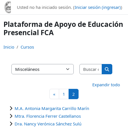
Saltar al contenido principal
Usted no ha iniciado sesión. (
Iniciar sesión (ingresar)
)
Plataforma de Apoyo de Educación
Presencial FCA
Inicio
Cursos
Buscar curso
Categorías
Buscar cur
Expandir todo
Página anterior
Página 1
Página 2
«
1
2
M.A. Antonia Margarita Carrillo Marín
Mtra. Florencia Ferrer Castellanos
Dra. Nancy Verónica Sánchez Sulú