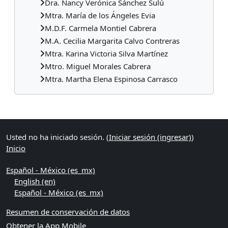
Dra. Nancy Verónica Sánchez Sulú
Mtra. María de los Ángeles Evia
M.D.F. Carmela Montiel Cabrera
M.A. Cecilia Margarita Calvo Contreras
Mtra. Karina Victoria Silva Martínez
Mtro. Miguel Morales Cabrera
Mtra. Martha Elena Espinosa Carrasco
Bloques suplementarios
Usted no ha iniciado sesión. (
Iniciar sesión (ingresar)
)
Inicio
Español - México ‎(es_mx)‎
English ‎(en)‎
Español - México ‎(es_mx)‎
Resumen de conservación de datos
Obtener la App Mobile