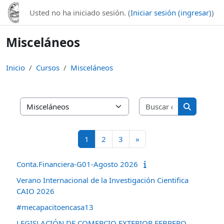
Saltar al contenido principal
Usted no ha iniciado sesión. (
Iniciar sesión (ingresar)
)
Misceláneos
Inicio
Cursos
Misceláneos
Buscar curso
Categorías
Buscar cur
Página 1
Página 2
Página 3
Página siguiente
1
2
3
»
Conta.Financiera-G01-Agosto 2026
Verano Internacional de la Investigación Cientifica
CAIO 2026
#mecapacitoencasa13
LEGISLACIÓN DE COMERCIO EXTERIOR FEBRERO