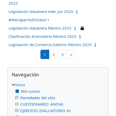
2025
Legislación Aduanera inter jun 2025
#MeCapacitoEnCasa11
Legislación Aduanera febrero 2025
Clasificación Arancelaria febrero 2025
Legislación de Comercio Exterior febrero 2025
Página 1
Página 2
Página 3
Página siguiente
1
2
3
»
Bloques
Omitir Navegación
Navegación
Inicio
Mis cursos
Novedades del sitio
CUESTIONARIO: ANOVA
EJERCICIO EVALUATORIO 42