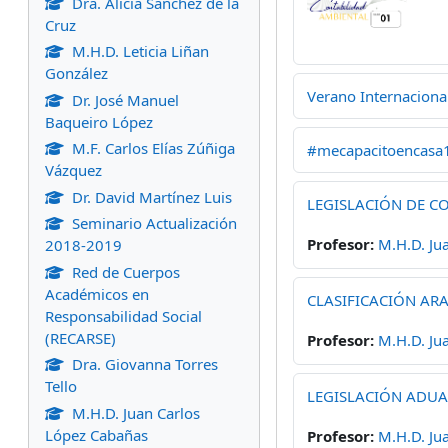
Dra. Alicia Sánchez de la
Cruz
M.H.D. Leticia Liñan
González
Verano Internacional
Dr. José Manuel
Baqueiro López
M.F. Carlos Elías Zúñiga
#mecapacitoencasa
Vázquez
Dr. David Martínez Luis
LEGISLACIÓN DE C
Seminario Actualización
Profesor:
M.H.D. Ju
2018-2019
Red de Cuerpos
Académicos en
CLASIFICACIÓN AR
Responsabilidad Social
(RECARSE)
Profesor:
M.H.D. Ju
Dra. Giovanna Torres
Tello
LEGISLACIÓN ADUA
M.H.D. Juan Carlos
López Cabañas
Profesor:
M.H.D. Ju