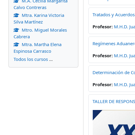
M.A. Cecilia Margarita
Calvo Contreras
Tratados y Acuerdos
Mtra. Karina Victoria
Silva Martínez
Profesor:
M.H.D. Ju
Mtro. Miguel Morales
Cabrera
Regímenes Aduanero
Mtra. Martha Elena
Espinosa Carrasco
Profesor:
M.H.D. Ju
Todos los cursos
...
Determinación de Co
Profesor:
M.H.D. Ju
TALLER DE RESPON