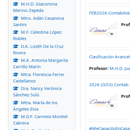
M.H.D. Giacomina
Merino Zepeda
FEB2026-Contabilid
Mtro. Adán Casanova
Santini
Pro
M.F. Celestina López
Robles
D.A. Lizeth De la Cruz
Rivera
Clasificación Arance
M.A. Antonia Margarita
Carrillo Marín
Profesor:
M.H.D. Ju
Mtra. Florencia Ferrer
Castellanos
2026 (GO3) Contab. 
Dra. Nancy Verónica
Sánchez Sulú
Pro
Mtra. María de los
Ángeles Evia
M.D.F. Carmela Montiel
Cabrera
#MeCapacitoEnCas