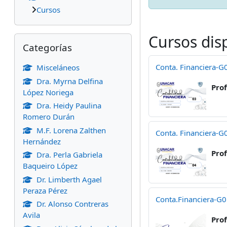
Cursos
Cursos dis
Omitir Categorías
Categorías
Conta. Financiera-
Misceláneos
Dra. Myrna Delfina
Pro
López Noriega
Dra. Heidy Paulina
Romero Durán
M.F. Lorena Zalthen
Conta. Financiera-
Hernández
Pro
Dra. Perla Gabriela
Baqueiro López
Dr. Limberth Agael
Peraza Pérez
Conta.Financiera-G
Dr. Alonso Contreras
Avila
Pro