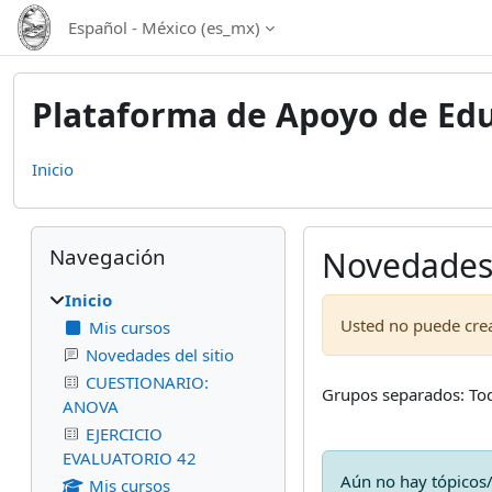
Saltar al contenido principal
Español - México ‎(es_mx)‎
Plataforma de Apoyo de Edu
Inicio
Bloques
Omitir Navegación
Navegación
Novedades 
Inicio
Usted no puede cre
Mis cursos
Novedades del sitio
CUESTIONARIO:
Grupos separados: Tod
ANOVA
EJERCICIO
EVALUATORIO 42
Aún no hay tópicos/
Mis cursos