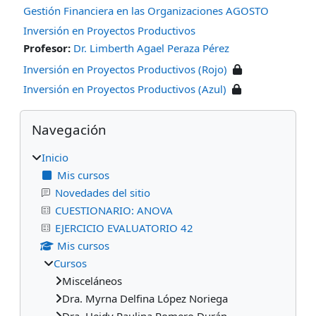
Gestión Financiera en las Organizaciones AGOSTO
Inversión en Proyectos Productivos
Profesor:
Dr. Limberth Agael Peraza Pérez
Inversión en Proyectos Productivos (Rojo)
Inversión en Proyectos Productivos (Azul)
Bloques
Omitir Navegación
Navegación
Inicio
Mis cursos
Novedades del sitio
CUESTIONARIO: ANOVA
EJERCICIO EVALUATORIO 42
Mis cursos
Cursos
Misceláneos
Dra. Myrna Delfina López Noriega
Dra. Heidy Paulina Romero Durán