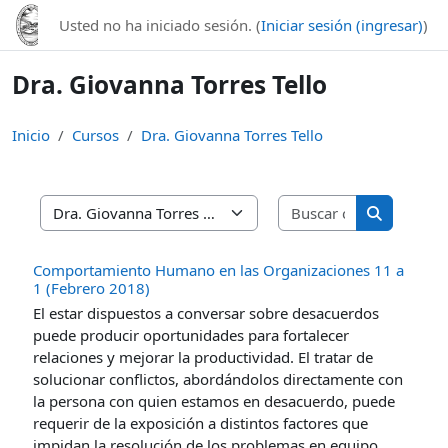
Saltar al contenido principal
Usted no ha iniciado sesión. (
Iniciar sesión (ingresar)
)
Dra. Giovanna Torres Tello
Inicio
Cursos
Dra. Giovanna Torres Tello
Buscar curso
Categorías
Buscar cur
Comportamiento Humano en las Organizaciones 11 a
1 (Febrero 2018)
El estar dispuestos a conversar sobre desacuerdos
puede producir oportunidades para fortalecer
relaciones y mejorar la productividad. El tratar de
solucionar conflictos, abordándolos directamente con
la persona con quien estamos en desacuerdo, puede
requerir de la exposición a distintos factores que
impidan la resolución de los problemas en equipo.