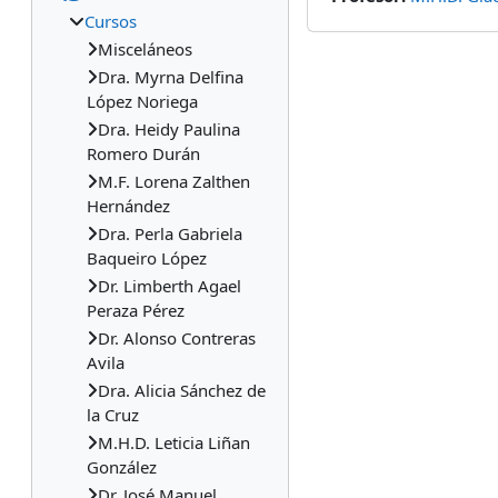
Cursos
Misceláneos
Dra. Myrna Delfina
López Noriega
Dra. Heidy Paulina
Romero Durán
M.F. Lorena Zalthen
Hernández
Dra. Perla Gabriela
Baqueiro López
Dr. Limberth Agael
Peraza Pérez
Dr. Alonso Contreras
Avila
Dra. Alicia Sánchez de
la Cruz
M.H.D. Leticia Liñan
González
Dr. José Manuel