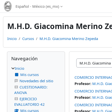
Saltar al contenido principal
Español - México ‎(es_mx)‎
M.H.D. Giacomina Merino Z
Inicio
Cursos
M.H.D. Giacomina Merino Zepeda
Bloques
Omitir Navegación
Navegación
Categorías
Inicio
Mis cursos
COMERCIO INTERNA
Novedades del sitio
Profesor:
M.H.D. Gia
CUESTIONARIO:
COMERCIO INTERNAC
ANOVA
Profesor:
M.H.D. Gia
EJERCICIO
EVALUATORIO 42
COMERCIO INTERNAC
Mis cursos
Profesor:
M.H.D. Gia