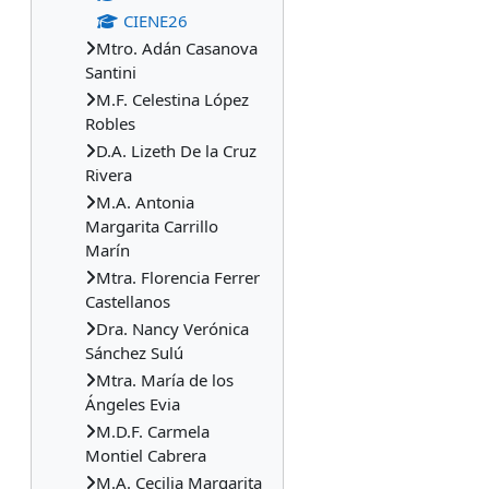
CIENE26
Mtro. Adán Casanova
Santini
M.F. Celestina López
Robles
D.A. Lizeth De la Cruz
Rivera
M.A. Antonia
Margarita Carrillo
Marín
Mtra. Florencia Ferrer
Castellanos
Dra. Nancy Verónica
Sánchez Sulú
Mtra. María de los
Ángeles Evia
M.D.F. Carmela
Montiel Cabrera
M.A. Cecilia Margarita