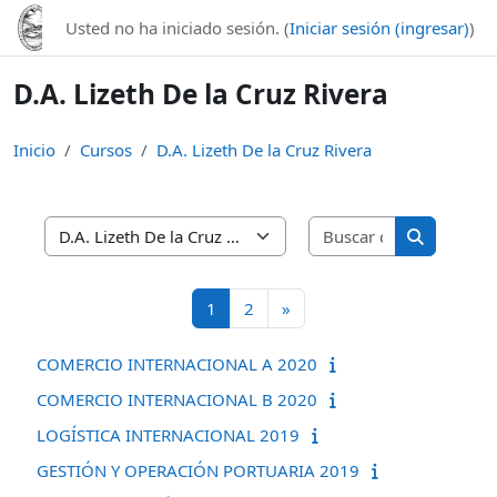
Saltar al contenido principal
Usted no ha iniciado sesión. (
Iniciar sesión (ingresar)
)
D.A. Lizeth De la Cruz Rivera
Inicio
Cursos
D.A. Lizeth De la Cruz Rivera
Buscar curso
Categorías
Buscar cur
Página 1
Página 2
Página siguiente
1
2
»
COMERCIO INTERNACIONAL A 2020
COMERCIO INTERNACIONAL B 2020
LOGÍSTICA INTERNACIONAL 2019
GESTIÓN Y OPERACIÓN PORTUARIA 2019