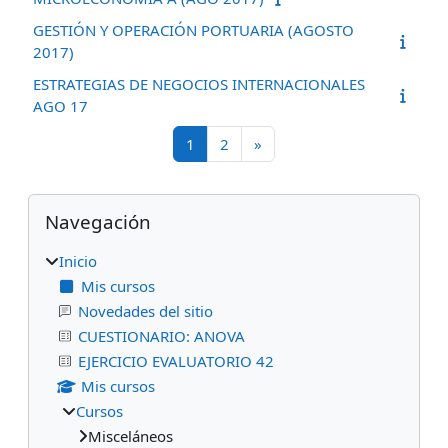
GESTIÓN Y OPERACIÓN PORTUARIA (AGOSTO
2017)
ESTRATEGIAS DE NEGOCIOS INTERNACIONALES
AGO 17
Página 1
Página 2
Página siguiente
1
2
»
Bloques
Omitir Navegación
Navegación
Inicio
Mis cursos
Novedades del sitio
CUESTIONARIO: ANOVA
EJERCICIO EVALUATORIO 42
Mis cursos
Cursos
Misceláneos