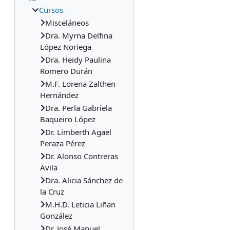
Cursos
Misceláneos
Dra. Myrna Delfina
López Noriega
Dra. Heidy Paulina
Romero Durán
M.F. Lorena Zalthen
Hernández
Dra. Perla Gabriela
Baqueiro López
Dr. Limberth Agael
Peraza Pérez
Dr. Alonso Contreras
Avila
Dra. Alicia Sánchez de
la Cruz
M.H.D. Leticia Liñan
González
Dr. José Manuel