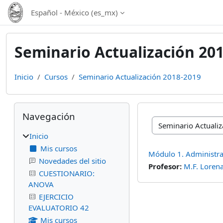
Saltar al contenido principal
Español - México ‎(es_mx)‎
Seminario Actualización 20
Inicio
Cursos
Seminario Actualización 2018-2019
Bloques
Omitir Navegación
Navegación
Categorías
Inicio
Mis cursos
Módulo 1. Administra
Novedades del sitio
Profesor:
M.F. Loren
CUESTIONARIO:
ANOVA
EJERCICIO
EVALUATORIO 42
Mis cursos