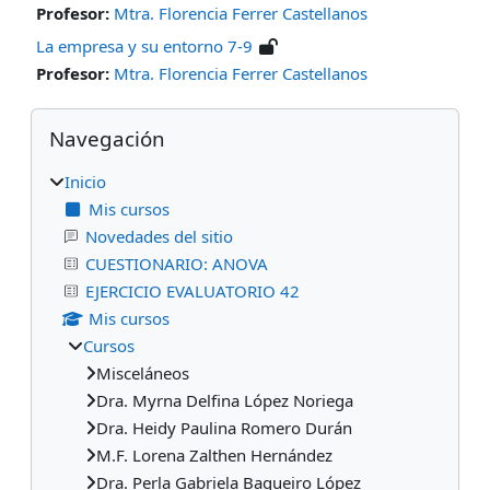
Profesor:
Mtra. Florencia Ferrer Castellanos
La empresa y su entorno 7-9
Profesor:
Mtra. Florencia Ferrer Castellanos
Bloques
Omitir Navegación
Navegación
Inicio
Mis cursos
Novedades del sitio
CUESTIONARIO: ANOVA
EJERCICIO EVALUATORIO 42
Mis cursos
Cursos
Misceláneos
Dra. Myrna Delfina López Noriega
Dra. Heidy Paulina Romero Durán
M.F. Lorena Zalthen Hernández
Dra. Perla Gabriela Baqueiro López